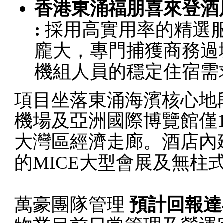
香港東涌福朋喜來登酒
:
採用高實用率的精選
龐大，專門捕獲商務過
機組人員的穩定住宿需
項目坐落東涌海濱核心地
機場及亞洲國際博覽館僅
大灣區經濟走廊。酒店內建
的MICE大型會展及無柱
萬豪團隊管理
預計回報達