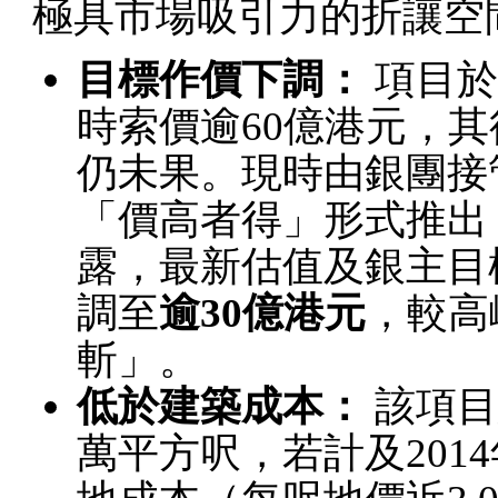
極具市場吸引力的折讓空
目標作價下調：
項目於
時索價逾60億港元，其
仍未果。現時由銀團接
「價高者得」形式推出
露，最新估值及銀主目
調至
逾30億港元
，較高
斬」。
低於建築成本：
該項目
萬平方呎，若計及2014