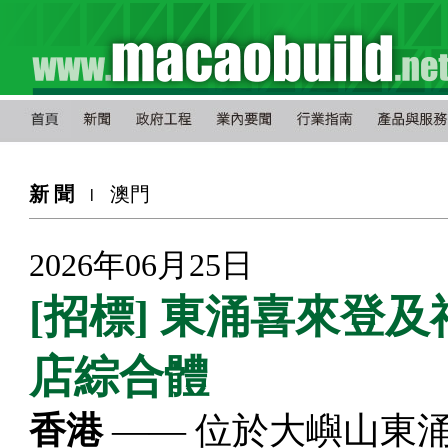
新 聞
澳門
l
2026年06月25日
[招標] 東涌喜來登
店綜合體
香港
—— 位於大嶼山東